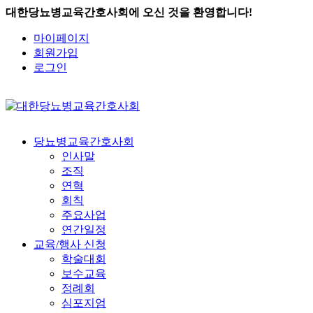
대한당뇨병교육간호사회에 오신 것을 환영합니다!
마이페이지
회원가입
로그인
당뇨병교육간호사회
인사말
조직
연혁
회칙
주요사업
연간일정
교육/행사 신청
학술대회
보수교육
정례회
심포지엄