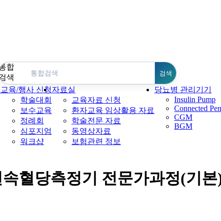
통합
검색
검색
회
교육/행사 신청
자료실
당뇨병 관리기기
Insulin Pump
학술대회
교육자료 신청
Connected Pe
보수교육
환자교육 임상활용 자료
CGM
정례회
학술전문 자료
BGM
심포지엄
동영상자료
워크샵
보험관련 정보
속혈당측정기 전문가과정(기본)