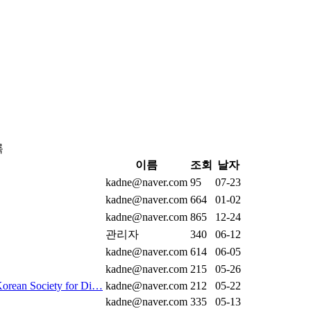
록
이름
조회
날자
kadne@naver.com
95
07-23
kadne@naver.com
664
01-02
kadne@naver.com
865
12-24
관리자
340
06-12
kadne@naver.com
614
06-05
kadne@naver.com
215
05-26
 Korean Society for Di…
kadne@naver.com
212
05-22
kadne@naver.com
335
05-13