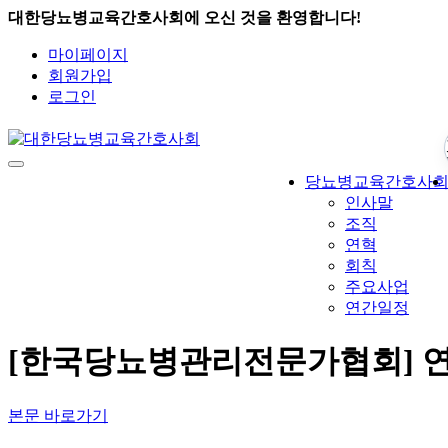
대한당뇨병교육간호사회에 오신 것을 환영합니다!
마이페이지
회원가입
로그인
당뇨병교육간호사
인사말
조직
연혁
회칙
주요사업
연간일정
[한국당뇨병관리전문가협회] 연
본문 바로가기